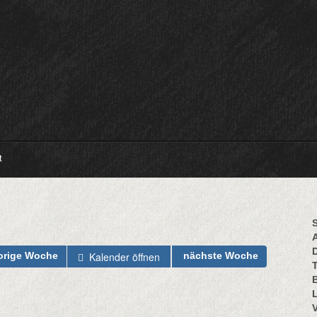
t
S
Kalender öffnen
orige Woche
nächste Woche
B
L