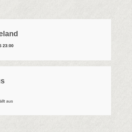
meland
26 23:00
us
ällt aus