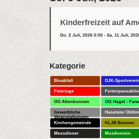
Kinderfreizeit auf A
Do. 2 Juli, 2026 0:00 - Sa. 11 Juli, 20
Kategorie
Bioabfall
DJK-Sportverei
Feiertage
Ferienpassakti
OG Altenbunnen
OG Hagel - Farw
Gewerbliche
Hasetaler Oldti
Veranstaltungen
Kirchengemeinde
KLJB Bunnen
Messdiener
Musikverein