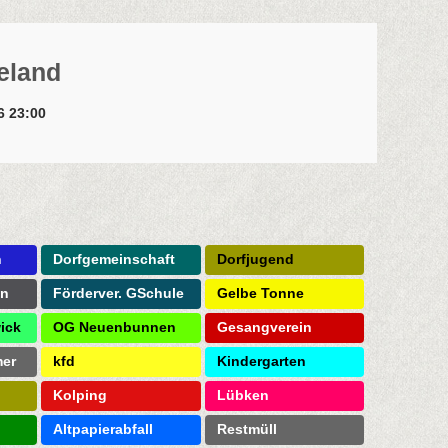
meland
26 23:00
n
Dorfgemeinschaft
Dorfjugend
on
Förderver. GSchule
Gelbe Tonne
ick
OG Neuenbunnen
Gesangverein
mer
kfd
Kindergarten
Kolping
Lübken
Altpapierabfall
Restmüll