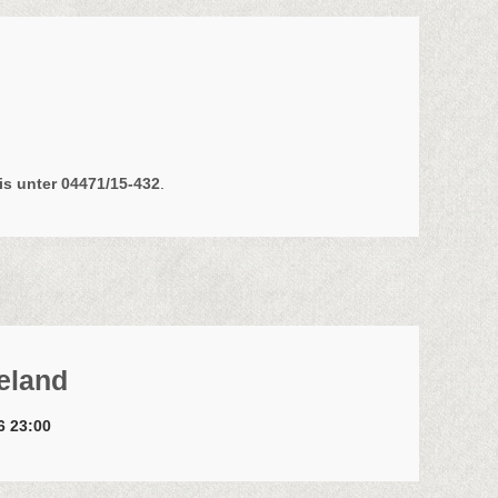
s unter 04471/15-432
.
meland
26 23:00