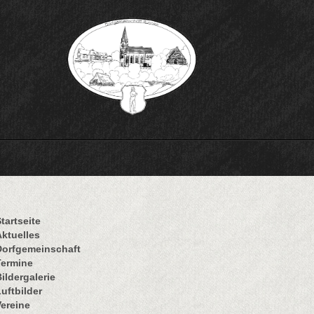
tartseite
Aktuelles
Dorfgemeinschaft
Termine
ildergalerie
uftbilder
Vereine