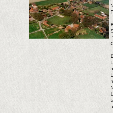
N
F
L
a
L
N
S