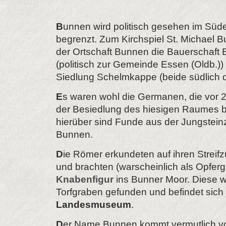
B
unnen wird politisch gesehen im Sü
begrenzt. Zum Kirchspiel St. Michael
der Ortschaft Bunnen die Bauerschaft 
(politisch zur Gemeinde Essen (Oldb.)) 
Siedlung Schelmkappe (beide südlich 
E
s waren wohl die Germanen, die vor 2
der Besiedlung des hiesigen Raumes
hierüber sind Funde aus der Jungsteinz
Bunnen.
D
ie Römer erkundeten auf ihren Streif
und brachten (warscheinlich als Opfer
Knabenfigur
ins Bunner Moor. Diese 
Torfgraben gefunden und befindet sich 
Landesmuseum
.
D
er Name Bunnen kommt vermutlich vo