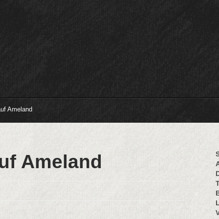
 auf Ameland
S
auf Ameland
B
L