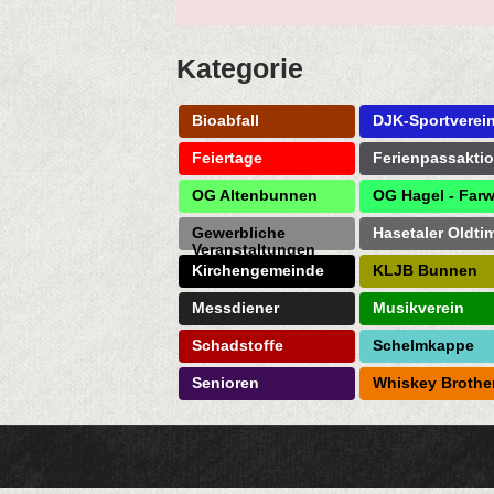
Kategorie
Bioabfall
DJK-Sportverei
Feiertage
Ferienpassakti
OG Altenbunnen
OG Hagel - Farw
Gewerbliche
Hasetaler Oldti
Veranstaltungen
Kirchengemeinde
KLJB Bunnen
Messdiener
Musikverein
Schadstoffe
Schelmkappe
Senioren
Whiskey Brothe