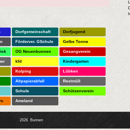
n
Dorfgemeinschaft
Dorfjugend
on
Förderver. GSchule
Gelbe Tonne
ick
OG Neuenbunnen
Gesangverein
mer
kfd
Kindergarten
Kolping
Lübken
Altpapierabfall
Restmüll
Schule
Schützenverein
rs
Ameland
2026 Bunnen