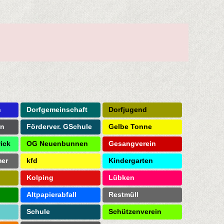
n
Dorfgemeinschaft
Dorfjugend
on
Förderver. GSchule
Gelbe Tonne
ick
OG Neuenbunnen
Gesangverein
mer
kfd
Kindergarten
Kolping
Lübken
Altpapierabfall
Restmüll
Schule
Schützenverein