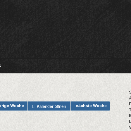
t
S
Kalender öffnen
orige Woche
nächste Woche
B
L