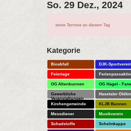
So. 29 Dez., 2024
keine Termine an diesem Tag
Kategorie
Bioabfall
DJK-Sportverei
Feiertage
Ferienpassakti
OG Altenbunnen
OG Hagel - Farw
Gewerbliche
Hasetaler Oldti
Veranstaltungen
Kirchengemeinde
KLJB Bunnen
Messdiener
Musikverein
Schadstoffe
Schelmkappe