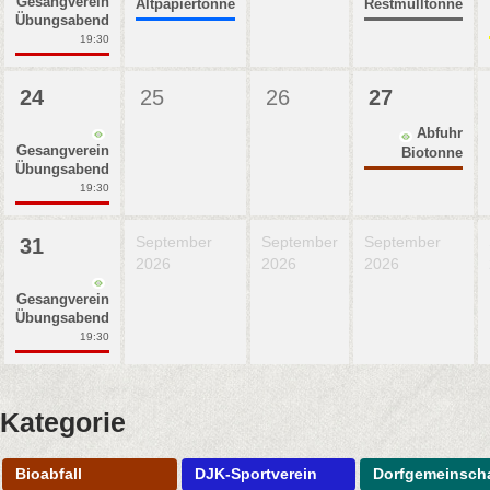
Gesangverein
Altpapiertonne
Restmülltonne
Übungsabend
19:30
24
25
26
27
Abfuhr
Gesangverein
Biotonne
Übungsabend
19:30
September
September
September
31
2026
2026
2026
Gesangverein
Übungsabend
19:30
Kategorie
Bioabfall
DJK-Sportverein
Dorfgemeinscha