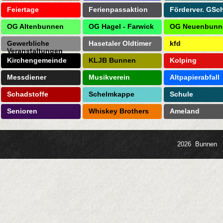
Feiertage
Ferienpassaktion
Förderver. GSc
OG Altenbunnen
OG Hagel - Farwick
OG Neuenbunn
Gewerbliche
Hasetaler Oldtimer
kfd
Veranstaltungen
Kirchengemeinde
KLJB Bunnen
Kolping
Messdiener
Musikverein
Altpapierabfall
Schadstoffe
Schelmkappe
Schule
Senioren
Whiskey Brothers
Ameland
2026 Bunnen