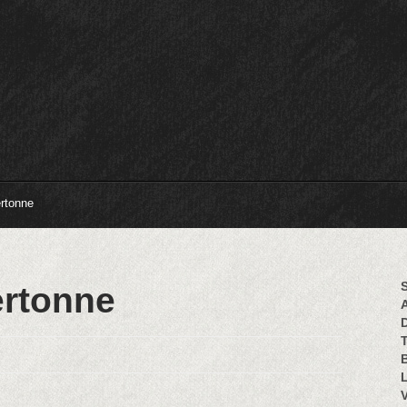
ertonne
S
ertonne
B
L