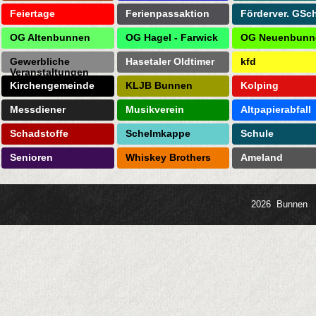
Feiertage
Ferienpassaktion
Förderver. GSc
OG Altenbunnen
OG Hagel - Farwick
OG Neuenbunn
Gewerbliche
Hasetaler Oldtimer
kfd
Veranstaltungen
Kirchengemeinde
KLJB Bunnen
Kolping
Messdiener
Musikverein
Altpapierabfall
Schadstoffe
Schelmkappe
Schule
Senioren
Whiskey Brothers
Ameland
2026 Bunnen