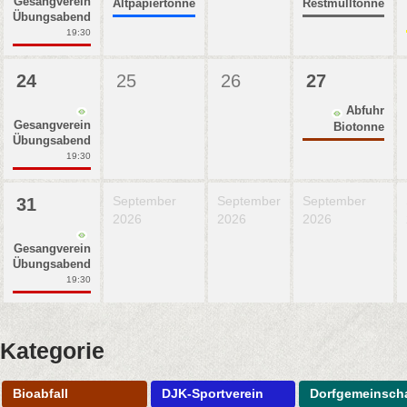
Gesangverein
Altpapiertonne
Restmülltonne
Übungsabend
19:30
24
25
26
27
Abfuhr
Gesangverein
Biotonne
Übungsabend
19:30
September
September
September
31
2026
2026
2026
Gesangverein
Übungsabend
19:30
Kategorie
Bioabfall
DJK-Sportverein
Dorfgemeinscha