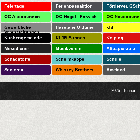
Feiertage
Ferienpassaktion
Förderver. GSc
OG Altenbunnen
OG Hagel - Farwick
OG Neuenbunn
Gewerbliche
Hasetaler Oldtimer
kfd
Veranstaltungen
Kirchengemeinde
KLJB Bunnen
Kolping
Messdiener
Musikverein
Altpapierabfall
Schadstoffe
Schelmkappe
Schule
Senioren
Whiskey Brothers
Ameland
2026 Bunnen