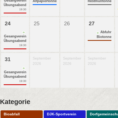
Gesangverein
Altpapiertonne
Restmülltonne
Übungsabend
19:30
24
25
26
27
Abfuhr
Gesangverein
Biotonne
Übungsabend
19:30
September
September
September
31
2026
2026
2026
Gesangverein
Übungsabend
19:30
Kategorie
Bioabfall
DJK-Sportverein
Dorfgemeinscha