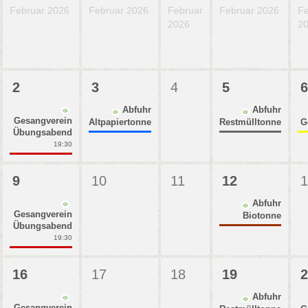
Februar 2026
Februar 2026
Februar
Februar 2026
Fe
2026
2
2
3
4
5
6
Abfuhr
Abfuhr
Gesangverein
Altpapiertonne
Restmülltonne
G
Übungsabend
19:30
9
10
11
12
1
Abfuhr
Gesangverein
Biotonne
Übungsabend
19:30
16
17
18
19
2
Abfuhr
Gesangverein