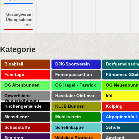
Gesangverein
Übungsabend
19:30
Kategorie
Bioabfall
DJK-Sportverein
Dorfgemeinscha
Feiertage
Ferienpassaktion
Förderver. GSc
OG Altenbunnen
OG Hagel - Farwick
OG Neuenbunn
Gewerbliche
Hasetaler Oldtimer
kfd
Veranstaltungen
Kirchengemeinde
KLJB Bunnen
Kolping
Messdiener
Musikverein
Altpapierabfall
Schadstoffe
Schelmkappe
Schule
Senioren
Whiskey Brothers
Ameland