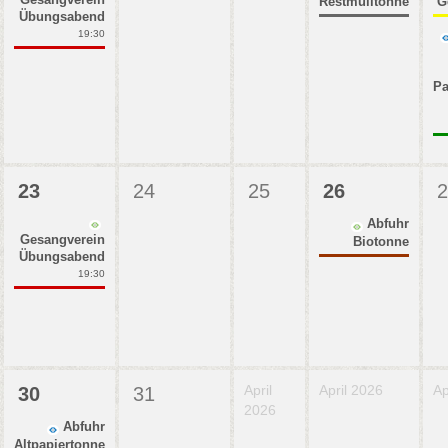
Restmülltonne
G
Übungsabend
19:30
Pa
23
24
25
26
2
Abfuhr
Gesangverein
Biotonne
Übungsabend
19:30
April
April 2026
Ap
30
31
2026
Abfuhr
Altpapiertonne