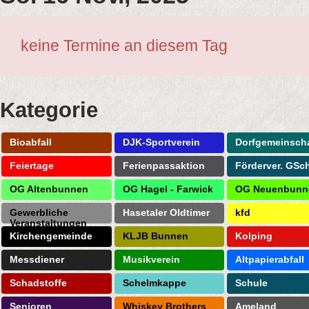
keine Termine an diesem Tag
Kategorie
Bioabfall
DJK-Sportverein
Dorfgemeinscha
Feiertage
Ferienpassaktion
Förderver. GSc
OG Altenbunnen
OG Hagel - Farwick
OG Neuenbunn
Gewerbliche
Hasetaler Oldtimer
kfd
Veranstaltungen
Kirchengemeinde
KLJB Bunnen
Kolping
Messdiener
Musikverein
Altpapierabfall
Schadstoffe
Schelmkappe
Schule
Senioren
Whiskey Brothers
Ameland