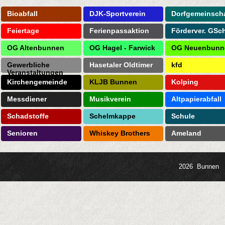
Bioabfall
DJK-Sportverein
Dorfgemeinscha
Feiertage
Ferienpassaktion
Förderver. GSc
OG Altenbunnen
OG Hagel - Farwick
OG Neuenbunn
Gewerbliche
Hasetaler Oldtimer
kfd
Veranstaltungen
Kirchengemeinde
KLJB Bunnen
Kolping
Messdiener
Musikverein
Altpapierabfall
Schadstoffe
Schelmkappe
Schule
Senioren
Whiskey Brothers
Ameland
2026 Bunnen