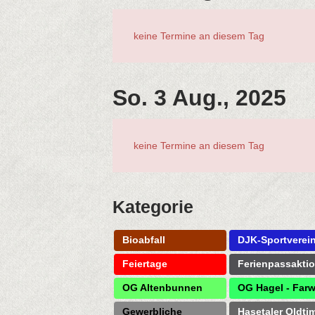
keine Termine an diesem Tag
So. 3 Aug., 2025
keine Termine an diesem Tag
Kategorie
Bioabfall
DJK-Sportverei
Feiertage
Ferienpassakti
OG Altenbunnen
OG Hagel - Farw
Gewerbliche
Hasetaler Oldti