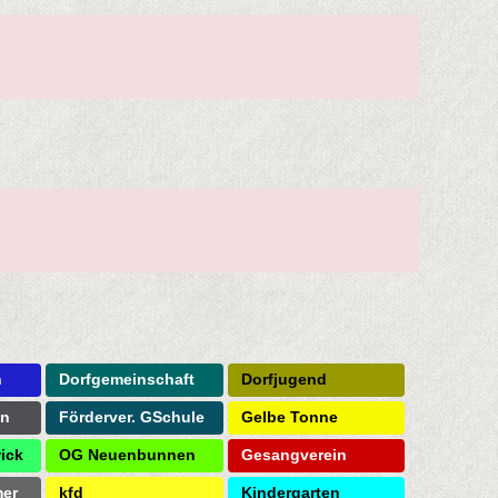
n
Dorfgemeinschaft
Dorfjugend
on
Förderver. GSchule
Gelbe Tonne
ick
OG Neuenbunnen
Gesangverein
mer
kfd
Kindergarten