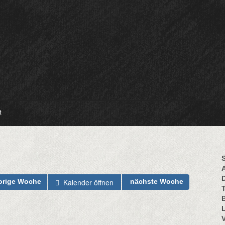
t
S
Kalender öffnen
orige Woche
nächste Woche
B
L