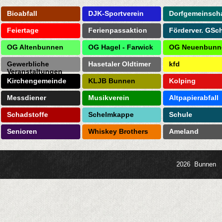
Bioabfall
DJK-Sportverein
Dorfgemeinscha
Feiertage
Ferienpassaktion
Förderver. GSc
OG Altenbunnen
OG Hagel - Farwick
OG Neuenbunn
Gewerbliche
Hasetaler Oldtimer
kfd
Veranstaltungen
Kirchengemeinde
KLJB Bunnen
Kolping
Messdiener
Musikverein
Altpapierabfall
Schadstoffe
Schelmkappe
Schule
Senioren
Whiskey Brothers
Ameland
2026 Bunnen