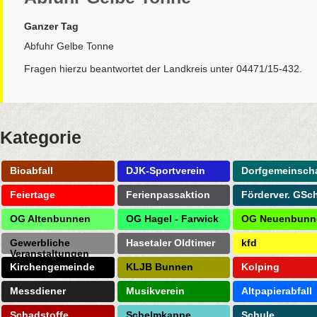
Ganzer Tag
Abfuhr Gelbe Tonne
Fragen hierzu beantwortet der Landkreis unter 04471/15-432.
Kategorie
Bioabfall
DJK-Sportverein
Dorfgemeinscha
Feiertage
Ferienpassaktion
Förderver. GSc
OG Altenbunnen
OG Hagel - Farwick
OG Neuenbunn
Gewerbliche
Hasetaler Oldtimer
kfd
Veranstaltungen
Kirchengemeinde
KLJB Bunnen
Kolping
Messdiener
Musikverein
Altpapierabfall
Schadstoffe
Schelmkappe
Schule