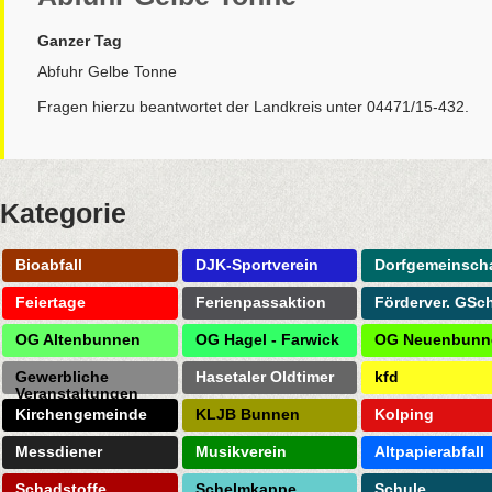
Ganzer Tag
Abfuhr Gelbe Tonne
Fragen hierzu beantwortet der Landkreis unter 04471/15-432.
Kategorie
Bioabfall
DJK-Sportverein
Dorfgemeinscha
Feiertage
Ferienpassaktion
Förderver. GSc
OG Altenbunnen
OG Hagel - Farwick
OG Neuenbunn
Gewerbliche
Hasetaler Oldtimer
kfd
Veranstaltungen
Kirchengemeinde
KLJB Bunnen
Kolping
Messdiener
Musikverein
Altpapierabfall
Schadstoffe
Schelmkappe
Schule