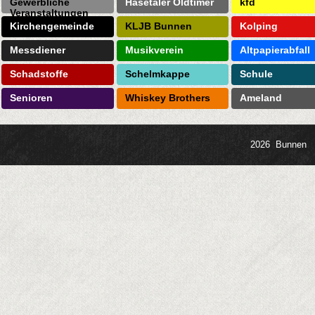
Gewerbliche
Hasetaler Oldtimer
kfd
Veranstaltungen
Kirchengemeinde
KLJB Bunnen
Kolping
Messdiener
Musikverein
Altpapierabfall
Schadstoffe
Schelmkappe
Schule
Senioren
Whiskey Brothers
Ameland
2026 Bunnen