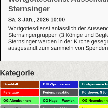
Sternsinger
Sa. 3 Jan., 2026 10:00
Wortgottesdienst anlässlich der Aussen
Sternsingergruppen (3 Könige und Begle
Sternsinger werden in der Kirche geseg
ausgesandt zum sammeln von Spenden f
Kategorie
Bioabfall
DJK-Sportverein
Dorfgemeinscha
Feiertage
Ferienpassaktion
Förderver. GSc
OG Altenbunnen
OG Hagel - Farwick
OG Neuenbunn