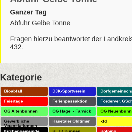
Ganzer Tag
Abfuhr Gelbe Tonne
Fragen hierzu beantwortet der Landkrei
432.
Kategorie
Bioabfall
DJK-Sportverein
Dorfgemeinscha
Feiertage
Ferienpassaktion
Förderver. GSc
OG Altenbunnen
OG Hagel - Farwick
OG Neuenbunn
Gewerbliche
Hasetaler Oldtimer
kfd
Veranstaltungen
Kirchengemeinde
KLJB Bunnen
Kolping