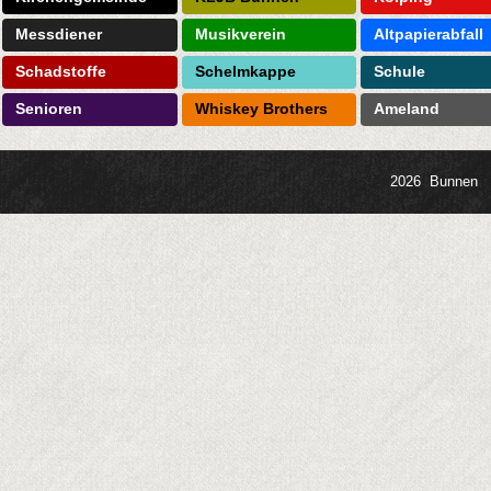
Messdiener
Musikverein
Altpapierabfall
Schadstoffe
Schelmkappe
Schule
Senioren
Whiskey Brothers
Ameland
2026 Bunnen