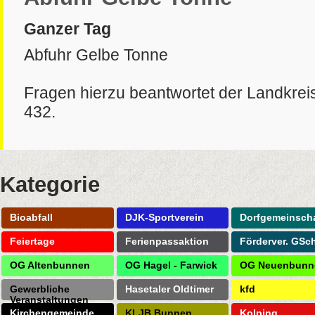
Ganzer Tag
Abfuhr Gelbe Tonne
Fragen hierzu beantwortet der Landkrei
432.
Kategorie
Bioabfall
DJK-Sportverein
Dorfgemeinscha
Feiertage
Ferienpassaktion
Förderver. GSc
OG Altenbunnen
OG Hagel - Farwick
OG Neuenbunn
Gewerbliche
Hasetaler Oldtimer
kfd
Veranstaltungen
Kirchengemeinde
KLJB Bunnen
Kolping