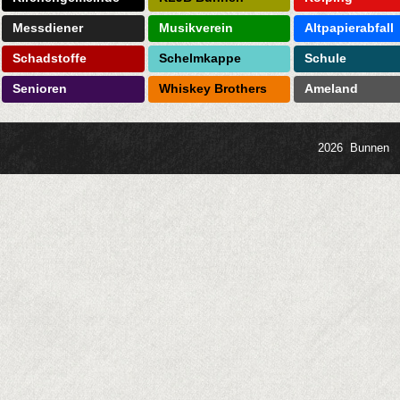
Messdiener
Musikverein
Altpapierabfall
Schadstoffe
Schelmkappe
Schule
Senioren
Whiskey Brothers
Ameland
2026 Bunnen