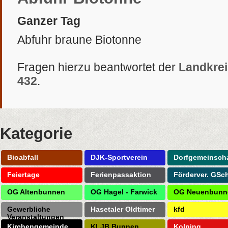
Ganzer Tag
Abfuhr braune Biotonne
Fragen hierzu beantwortet der
Landkrei
432
.
Kategorie
Bioabfall
DJK-Sportverein
Dorfgemeinscha
Feiertage
Ferienpassaktion
Förderver. GSc
OG Altenbunnen
OG Hagel - Farwick
OG Neuenbunn
Gewerbliche
Hasetaler Oldtimer
kfd
Veranstaltungen
Kirchengemeinde
KLJB Bunnen
Kolping