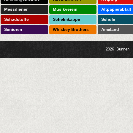
Messdiener
Musikverein
Altpapierabfall
Schadstoffe
Schelmkappe
Schule
Senioren
Whiskey Brothers
Ameland
2026 Bunnen