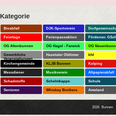
Kategorie
Bioabfall
DJK-Sportverein
Dorfgemeinscha
Feiertage
Ferienpassaktion
Förderver. GSc
OG Altenbunnen
OG Hagel - Farwick
OG Neuenbunn
Gewerbliche
Hasetaler Oldtimer
kfd
Veranstaltungen
Kirchengemeinde
KLJB Bunnen
Kolping
Messdiener
Musikverein
Altpapierabfall
Schadstoffe
Schelmkappe
Schule
Senioren
Whiskey Brothers
Ameland
2026 Bunnen