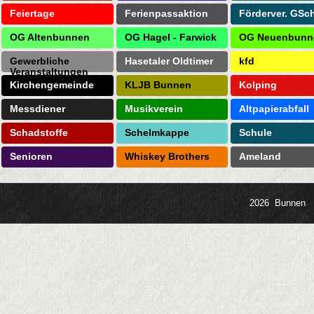
Feiertage
Ferienpassaktion
Förderver. GSc
OG Altenbunnen
OG Hagel - Farwick
OG Neuenbunn
Gewerbliche
Hasetaler Oldtimer
kfd
Veranstaltungen
Kirchengemeinde
KLJB Bunnen
Kolping
Messdiener
Musikverein
Altpapierabfall
Schadstoffe
Schelmkappe
Schule
Senioren
Whiskey Brothers
Ameland
2026 Bunnen