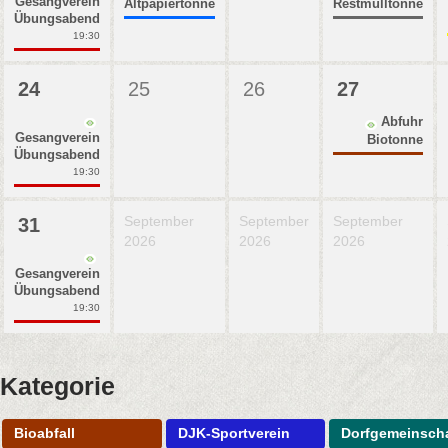
Gesangverein
Altpapiertonne
Restmülltonne
Übungsabend
19:30
24
25
26
27
Abfuhr
Gesangverein
Biotonne
Übungsabend
19:30
September
September
September
31
2026
2026
2026
Gesangverein
Übungsabend
19:30
Kategorie
Bioabfall
DJK-Sportverein
Dorfgemeinscha