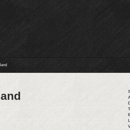
land
S
land
B
L